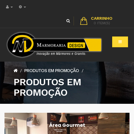
CARRINHO
0 ITEM(S)
PRODUTOS EM PROMOÇÃO
/
/
PRODUTOS EM
PROMOÇÃO
Área Gourmet
Trabalhada toda no material Branco Siena
Meia esquadria higiênico