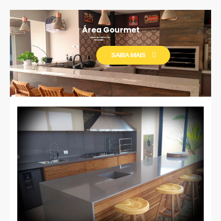
Área Gourmet
Trabalhada toda no material Branco Siena
Meia esquadria higiênico
SAIBA MAIS